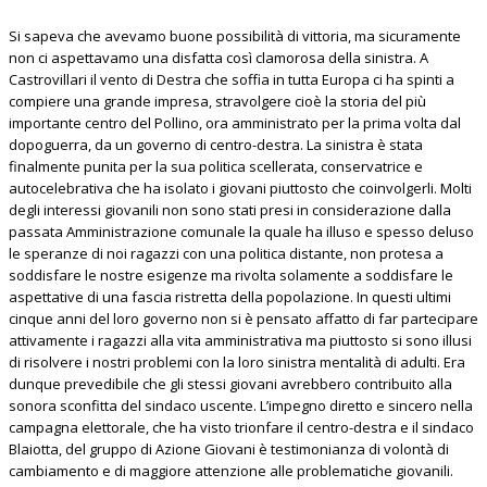
Si sapeva che avevamo buone possibilità di vittoria, ma sicuramente
non ci aspettavamo una disfatta così clamorosa della sinistra. A
Castrovillari il vento di Destra che soffia in tutta Europa ci ha spinti a
compiere una grande impresa, stravolgere cioè la storia del più
importante centro del Pollino, ora amministrato per la prima volta dal
dopoguerra, da un governo di centro-destra. La sinistra è stata
finalmente punita per la sua politica scellerata, conservatrice e
autocelebrativa che ha isolato i giovani piuttosto che coinvolgerli. Molti
degli interessi giovanili non sono stati presi in considerazione dalla
passata Amministrazione comunale la quale ha illuso e spesso deluso
le speranze di noi ragazzi con una politica distante, non protesa a
soddisfare le nostre esigenze ma rivolta solamente a soddisfare le
aspettative di una fascia ristretta della popolazione. In questi ultimi
cinque anni del loro governo non si è pensato affatto di far partecipare
attivamente i ragazzi alla vita amministrativa ma piuttosto si sono illusi
di risolvere i nostri problemi con la loro sinistra mentalità di adulti. Era
dunque prevedibile che gli stessi giovani avrebbero contribuito alla
sonora sconfitta del sindaco uscente. L’impegno diretto e sincero nella
campagna elettorale, che ha visto trionfare il centro-destra e il sindaco
Blaiotta, del gruppo di Azione Giovani è testimonianza di volontà di
cambiamento e di maggiore attenzione alle problematiche giovanili.