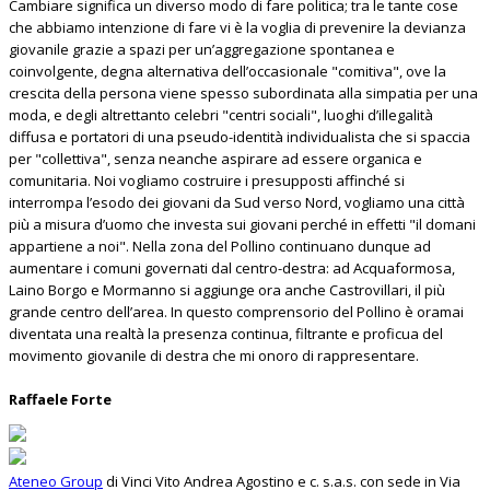
Cambiare significa un diverso modo di fare politica; tra le tante cose
che abbiamo intenzione di fare vi è la voglia di prevenire la devianza
giovanile grazie a spazi per un’aggregazione spontanea e
coinvolgente, degna alternativa dell’occasionale "comitiva", ove la
crescita della persona viene spesso subordinata alla simpatia per una
moda, e degli altrettanto celebri "centri sociali", luoghi d’illegalità
diffusa e portatori di una pseudo-identità individualista che si spaccia
per "collettiva", senza neanche aspirare ad essere organica e
comunitaria. Noi vogliamo costruire i presupposti affinché si
interrompa l’esodo dei giovani da Sud verso Nord, vogliamo una città
più a misura d’uomo che investa sui giovani perché in effetti "il domani
appartiene a noi". Nella zona del Pollino continuano dunque ad
aumentare i comuni governati dal centro-destra: ad Acquaformosa,
Laino Borgo e Mormanno si aggiunge ora anche Castrovillari, il più
grande centro dell’area. In questo comprensorio del Pollino è oramai
diventata una realtà la presenza continua, filtrante e proficua del
movimento giovanile di destra che mi onoro di rappresentare.
Raffaele Forte
Ateneo Group
di Vinci Vito Andrea Agostino e c. s.a.s. con sede in Via