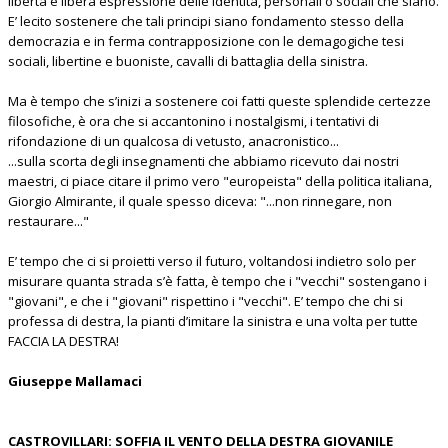
libertà e libera espressione delle identità, personali o sociali che siano.
E’ lecito sostenere che tali principi siano fondamento stesso della
democrazia e in ferma contrapposizione con le demagogiche tesi
sociali, libertine e buoniste, cavalli di battaglia della sinistra.
Ma è tempo che s’inizi a sostenere coi fatti queste splendide certezze
filosofiche, è ora che si accantonino i nostalgismi, i tentativi di
rifondazione di un qualcosa di vetusto, anacronistico...
...sulla scorta degli insegnamenti che abbiamo ricevuto dai nostri
maestri, ci piace citare il primo vero "europeista" della politica italiana,
Giorgio Almirante, il quale spesso diceva: "...non rinnegare, non
restaurare..."
E’ tempo che ci si proietti verso il futuro, voltandosi indietro solo per
misurare quanta strada s’è fatta, è tempo che i "vecchi" sostengano i
"giovani", e che i "giovani" rispettino i "vecchi". E’ tempo che chi si
professa di destra, la pianti d’imitare la sinistra e una volta per tutte
FACCIA LA DESTRA!
Giuseppe Mallamaci
CASTROVILLARI: SOFFIA IL VENTO DELLA DESTRA GIOVANILE