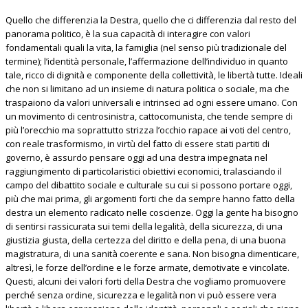
Quello che differenzia la Destra, quello che ci differenzia dal resto del
panorama politico, è la sua capacità di interagire con valori
fondamentali quali la vita, la famiglia (nel senso più tradizionale del
termine); l’identità personale, l’affermazione dell’individuo in quanto
tale, ricco di dignità e componente della collettività, le libertà tutte. Ideali
che non si limitano ad un insieme di natura politica o sociale, ma che
traspaiono da valori universali e intrinseci ad ogni essere umano. Con
un movimento di centrosinistra, cattocomunista, che tende sempre di
più l’orecchio ma soprattutto strizza l’occhio rapace ai voti del centro,
con reale trasformismo, in virtù del fatto di essere stati partiti di
governo, è assurdo pensare oggi ad una destra impegnata nel
raggiungimento di particolaristici obiettivi economici, tralasciando il
campo del dibattito sociale e culturale su cui si possono portare oggi,
più che mai prima, gli argomenti forti che da sempre hanno fatto della
destra un elemento radicato nelle coscienze. Oggi la gente ha bisogno
di sentirsi rassicurata sui temi della legalità, della sicurezza, di una
giustizia giusta, della certezza del diritto e della pena, di una buona
magistratura, di una sanità coerente e sana. Non bisogna dimenticare,
altresì, le forze dell’ordine e le forze armate, demotivate e vincolate.
Questi, alcuni dei valori forti della Destra che vogliamo promuovere
perché senza ordine, sicurezza e legalità non vi può essere vera