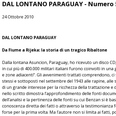
DAL LONTANO PARAGUAY - Numero 
24 Ottobre 2010
DAL LONTANO PARAGUAY
Da Fiume a Rijeka: la storia di un tragico Ribaltone
Dalla lontana Asuncion, Paraguay, ho ricevuto un disco CD, inviatomi dall’autore, Luciano Benzan, con "la storia inedita del ribaltone del settembre 1943 a Fiume e zone adiacenti, in cui più di 400.000 militari italiani furono coinvolti in una grande tragedia umana"; o ancora più sinteticamente: "Una cronaca inedita dell’armistizio dell’8 settembre 1943 a Fiume e zone adiacenti". Gli avvenimenti trattati comprendono, ci spiega Benzan,"pure la storia inedita di 500.000 civili italiani della Venezia Giulia abbandonati dallo Stato italiano a se stessi e sottoposti nel settembre del 1943 alle rapine, alle spoliazioni dei propri beni ed alla morte per foiba per parte dei titini." Questa sofferta opera di ricostruzione storica è di un grande interesse per la ricchezza della trattazione e delle analisi, rivelanti spesso una conoscenza diretta di fatti, di luoghi, di personaggi. La bibliografia che l’autore include nello scritto dimostra l’approfondimento delle fonti documentarie sui temi trattati. A questo proposito, essendo io di Pisino, ho constatato con soddisfazione la precisione dell’analisi e la pertinenza delle fonti su cui Benzan si è basato, tra cui lo scritto di Nerina Feresini "Quel terribile settembre". Le parti più valide sono quando l’autore, grazie alla conoscenza diretta dei fatti o attraverso la testimonianza fornitagli da amici e conoscenti, presenti in quel tempo sui luoghi, rende il lettore edotto di avvenimenti presentati forse per la prima volta. Ma l’autore non si limita ai fatti, poiché continuamente allude ad una regia prestabilita da cui essi discenderebbero. Il suo è un vero leitmotiv: "Niente fu casuale. Niente fu improvvisato. Tutto era stato organizzato... Qui è cieco solo chi non vuole vedere. I fatti sono sempre testardi. Dopo di noi nessuno, dopo di noi il nulla." Nello scritto di Luciano Benzan vi è una costante allusione a piani prestabiliti "a monte". Piani che restano elusivi e come fantomatici, e che mai divengono oggetto di un’indagine concreta perché l’autore, dato il loro numero e la loro concordanza, li ritiene una prova in sé circa la reale presenza di una regia occulta. Degna di grande encomio è quest’opera, almeno per il mio sentire, a motivo della straordinaria passione che la anima dall’inizio alla fine, e senza la quale le ricerche ch’essa presuppone non sarebbero state mai condotte a termine. Essa quindi merita una diffusione quanto più ampia possibile, in primo luogo tra i giuliano-dalmati. E fortunatamente l’autore ci annuncia che il contenuto del CD verrà edito, entro breve, in un libro: "Il testo è composto da 85 capitoli ed occupa circa 300 pagine-libro." Questa ricostruzione storica è basata sull’esperienza personale dell’autore, e su testimonianze fornitegli da chi visse quegli avvenimenti, e su ricerche e letture di libri, articoli, documenti. Ma cediamo la parola all’autore: "Questa storia del R43 [Ribaltone del 1943], in quell’area geografica, è praticamente e volutamente sconosciuta e questa mia cronaca è il frutto di una ricerca iniziata più di 40 anni fa. Moltissimi documenti, che avrebbero potuto aiutare in questo lavoro da certosino, sono stati distrutti già prima dell’8 Sett. del 1943, la sera dell’8 Sett. stesso e nei giorni immediatamente successivi. Naturalmente le tracce più o meno evidenti non p