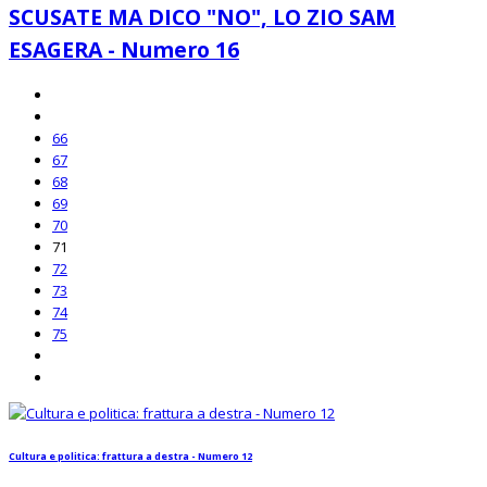
SCUSATE MA DICO "NO", LO ZIO SAM
ESAGERA - Numero 16
66
67
68
69
70
71
72
73
74
75
Cultura e politica: frattura a destra - Numero 12