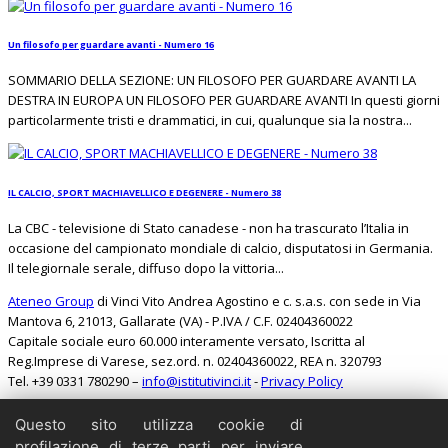
Un filosofo per guardare avanti - Numero 16
SOMMARIO DELLA SEZIONE: UN FILOSOFO PER GUARDARE AVANTI LA
DESTRA IN EUROPA UN FILOSOFO PER GUARDARE AVANTI In questi giorni
particolarmente tristi e drammatici, in cui, qualunque sia la nostra...
IL CALCIO, SPORT MACHIAVELLICO E DEGENERE - Numero 38
La CBC - televisione di Stato canadese - non ha trascurato l’Italia in
occasione del campionato mondiale di calcio, disputatosi in Germania.
Il telegiornale serale, diffuso dopo la vittoria...
Ateneo Group
di Vinci Vito Andrea Agostino e c. s.a.s. con sede in Via
Mantova 6, 21013, Gallarate (VA) - P.IVA / C.F. 02404360022
Capitale sociale euro 60.000 interamente versato, Iscritta al
Reg.Imprese di Varese, sez.ord. n. 02404360022, REA n. 320793
Tel. +39 0331 780290 –
info@istitutivinci.it
-
Privacy Policy
Questo sito utilizza cookie di
Cerca
profilazione di terze parti per inviare