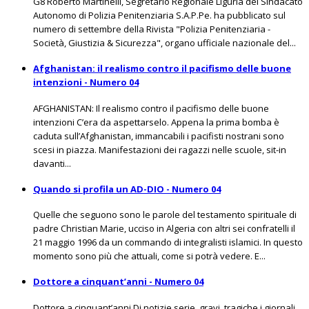
G8 Roberto Martinelli, Segretario Regionale Liguria del Sindacato
Autonomo di Polizia Penitenziaria S.A.P.Pe. ha pubblicato sul
numero di settembre della Rivista "Polizia Penitenziaria -
Società, Giustizia & Sicurezza", organo ufficiale nazionale del...
Afghanistan: il realismo contro il pacifismo delle buone
intenzioni - Numero 04
AFGHANISTAN: Il realismo contro il pacifismo delle buone
intenzioni C’era da aspettarselo. Appena la prima bomba è
caduta sull’Afghanistan, immancabili i pacifisti nostrani sono
scesi in piazza. Manifestazioni dei ragazzi nelle scuole, sit-in
davanti...
Quando si profila un AD-DIO - Numero 04
Quelle che seguono sono le parole del testamento spirituale di
padre Christian Marie, ucciso in Algeria con altri sei confratelli il
21 maggio 1996 da un commando di integralisti islamici. In questo
momento sono più che attuali, come si potrà vedere. E...
Dottore a cinquant’anni - Numero 04
Dottore a cinquant’anni Di notizie serie, gravi, tragiche i giornali