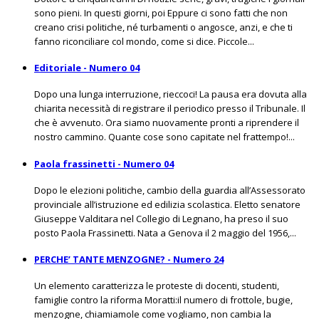
sono pieni. In questi giorni, poi Eppure ci sono fatti che non
creano crisi politiche, né turbamenti o angosce, anzi, e che ti
fanno riconciliare col mondo, come si dice. Piccole...
Editoriale - Numero 04
Dopo una lunga interruzione, rieccoci! La pausa era dovuta alla
chiarita necessità di registrare il periodico presso il Tribunale. Il
che è avvenuto. Ora siamo nuovamente pronti a riprendere il
nostro cammino. Quante cose sono capitate nel frattempo!...
Paola frassinetti - Numero 04
Dopo le elezioni politiche, cambio della guardia all’Assessorato
provinciale all’istruzione ed edilizia scolastica. Eletto senatore
Giuseppe Valditara nel Collegio di Legnano, ha preso il suo
posto Paola Frassinetti. Nata a Genova il 2 maggio del 1956,...
PERCHE’ TANTE MENZOGNE? - Numero 24
Un elemento caratterizza le proteste di docenti, studenti,
famiglie contro la riforma Moratti:il numero di frottole, bugie,
menzogne, chiamiamole come vogliamo, non cambia la