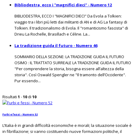
Bibliodestra, ecco i "magnifici dieci" - Numero 12
BIBLIODESTRA, ECCO I "MAGNIFICI DIECI" Da Evola a Tolkien:
viaggio tra i libri più letti dai militanti di AN e di AG La fantasy di
Tolkien. Il tradizionalismo di Evola. Il "romanticismo fascista" di
Drieu La Rochelle, Brasillach e Céline. La...
La tradizione guida il futuro - Numero 46
SOMMARIO DELLA SEZIONE: LA TRADIZIONE GUIDA IL FUTURO
OSIMO : IL TRATTATO SURREALE LA TRADIZIONE GUIDA IL FUTURO
"Per comprendere la storia, bisogna essere all’altezza della
storia". Così Oswald Spengler ne "Il tramonto dell’Occidente".
Pur essendo...
Risultati
1
-
10
di
10
Furbi e fessi - Numero 52
L’Italia è in grandi difficoltà economiche e morali; la situazione sociale è
in fibrillazione; si vanno costituendo nuove formazioni politiche, il