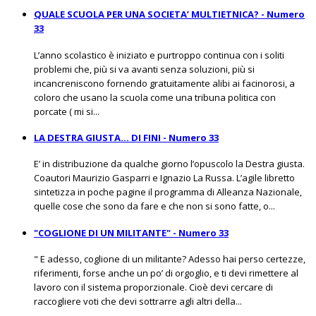
QUALE SCUOLA PER UNA SOCIETA’ MULTIETNICA? - Numero
33
L’anno scolastico è iniziato e purtroppo continua con i soliti
problemi che, più si va avanti senza soluzioni, più si
incancreniscono fornendo gratuitamente alibi ai facinorosi, a
coloro che usano la scuola come una tribuna politica con
porcate ( mi si...
LA DESTRA GIUSTA... DI FINI - Numero 33
E’ in distribuzione da qualche giorno l’opuscolo la Destra giusta.
Coautori Maurizio Gasparri e Ignazio La Russa. L’agile libretto
sintetizza in poche pagine il programma di Alleanza Nazionale,
quelle cose che sono da fare e che non si sono fatte, o...
"COGLIONE DI UN MILITANTE" - Numero 33
" E adesso, coglione di un militante? Adesso hai perso certezze,
riferimenti, forse anche un po’ di orgoglio, e ti devi rimettere al
lavoro con il sistema proporzionale. Cioè devi cercare di
raccogliere voti che devi sottrarre agli altri della...