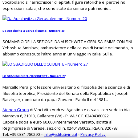
vocabolario si "arricchisce" di epiteti, figure retoriche e, perché no,
espressioni salaci, che sono state da sempre patrimonio...
Da Auschwitz a Gerusalemme - Numero 20
SOMMARIO DELLA SEZIONE: DA AUSCHWITZ A GERUSALEMME CON FINI
Yehoshua Amishav, ambasciatore della causa di Israele nel mondo, lo
abbiamo conosciuto l’altro anno in un viaggio in Italia. Sulla...
LO SBADIGLIO DELL’OCCIDENTE - Numero 27
Marcello Pera, professore universitario di filosofia della scienza e di
filosofia teoretica, Presidente del Senato della Repubblica e Joseph
Ratzinger, nominato da papa Giovanni Paolo II nel 1981...
Ateneo Group
di Vinci Vito Andrea Agostino e c. s.a.s. con sede in Via
Mantova 6, 21013, Gallarate (VA) - P.IVA / C.F. 02404360022
Capitale sociale euro 60.000 interamente versato, Iscritta al
Reg.Imprese di Varese, sez.ord. n. 02404360022, REA n. 320793
Tel. +39 0331 780290 –
info@istitutivinci.it
-
Privacy Policy