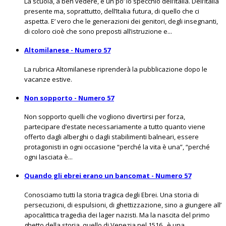
La scuola, a ben vedere, è un po’ lo specchio dell’Italia. Dell’Italia
presente ma, soprattutto, dell’Italia futura, di quello che ci
aspetta. E’ vero che le generazioni dei genitori, degli insegnanti,
di coloro cioè che sono preposti all’istruzione e...
Altomilanese - Numero 57
La rubrica Altomilanese riprenderà la pubblicazione dopo le
vacanze estive.
Non sopporto - Numero 57
Non sopporto quelli che vogliono divertirsi per forza,
partecipare d’estate necessariamente a tutto quanto viene
offerto dagli alberghi o dagli stabilimenti balneari, essere
protagonisti in ogni occasione “perché la vita è una”, “perché
ogni lasciata è...
Quando gli ebrei erano un bancomat - Numero 57
Conosciamo tutti la storia tragica degli Ebrei. Una storia di
persecuzioni, di espulsioni, di ghettizzazione, sino a giungere all’
apocalittica tragedia dei lager nazisti. Ma la nascita del primo
ghetto della storia, quello di Venezia nel 1516 , è una...