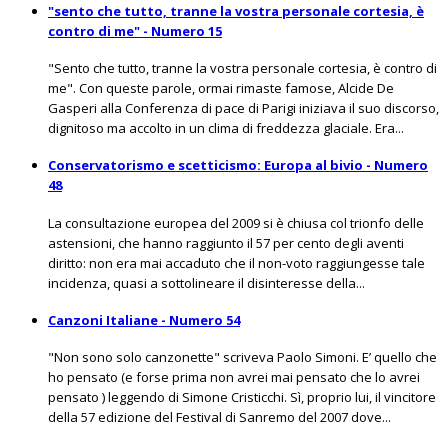
"sento che tutto, tranne la vostra personale cortesia, è
contro di me" - Numero 15
"Sento che tutto, tranne la vostra personale cortesia, è contro di
me". Con queste parole, ormai rimaste famose, Alcide De
Gasperi alla Conferenza di pace di Parigi iniziava il suo discorso,
dignitoso ma accolto in un clima di freddezza glaciale. Era...
Conservatorismo e scetticismo: Europa al bivio - Numero
48
La consultazione europea del 2009 si è chiusa col trionfo delle
astensioni, che hanno raggiunto il 57 per cento degli aventi
diritto: non era mai accaduto che il non-voto raggiungesse tale
incidenza, quasi a sottolineare il disinteresse della...
Canzoni Italiane - Numero 54
"Non sono solo canzonette" scriveva Paolo Simoni. E’ quello che
ho pensato (e forse prima non avrei mai pensato che lo avrei
pensato ) leggendo di Simone Cristicchi. Sì, proprio lui, il vincitore
della 57 edizione del Festival di Sanremo del 2007 dove...