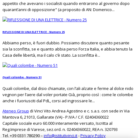
appetito che avevano i socialisti quando entrarono al governo dopo
quarant’anni di opposizione" (a proposito di AN: Domenico...
RIFLESSIONE DI UNA ELETTRICE - Numero 25
Abbiamo perso, è fuori dubbio. Possiamo discutere quanto pesante
sia la sconfitta, se e quanto abbia perso Forza Italia, e abbia tenuto la
Casa delle libertà, ma il calo c’è stato. La sconfitta è...
Quali colombe - Numero 51
Quali colombe, dal disio chiamate, con l’ali alzate e ferme al dolce nido
vegnon per l’aere dal voler portate Già, proprio così : come le colombe
anche i fuoriusciti dal PdL, corsi ad ingrossare le...
Ateneo Group
di Vinci Vito Andrea Agostino e c. s.a.s. con sede in Via
Mantova 6, 21013, Gallarate (VA) - P.IVA / C.F. 02404360022
Capitale sociale euro 60.000 interamente versato, Iscritta al
Reg.Imprese di Varese, sez.ord. n. 02404360022, REA n. 320793
Tel. +39 0331 780290 –
info@istitutivinci.it
-
Privacy Policy