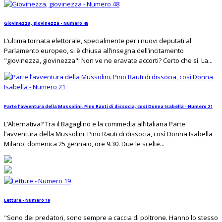
Giovinezza, giovinezza - Numero 48
L’ultima tornata elettorale, specialmente per i nuovi deputati al
Parlamento europeo, si è chiusa all’insegna dell’incitamento
"giovinezza, giovinezza"! Non ve ne eravate accorti? Certo che sì. La...
Parte l’avventura della Mussolini. Pino Rauti di dissocia, così Donna Isabella - Numero 21
L’Alternativa? Tra il Bagaglino e la commedia all’italiana Parte
l’avventura della Mussolini. Pino Rauti di dissocia, così Donna Isabella
Milano, domenica 25 gennaio, ore 9.30. Due le scelte...
Letture - Numero 19
"Sono dei predatori, sono sempre a caccia di poltrone. Hanno lo stesso