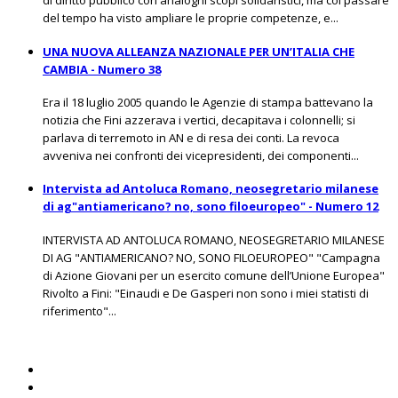
di diritto pubblico con analoghi scopi solidaristici, ma col passare
del tempo ha visto ampliare le proprie competenze, e...
UNA NUOVA ALLEANZA NAZIONALE PER UN’ITALIA CHE
CAMBIA - Numero 38
Era il 18 luglio 2005 quando le Agenzie di stampa battevano la
notizia che Fini azzerava i vertici, decapitava i colonnelli; si
parlava di terremoto in AN e di resa dei conti. La revoca
avveniva nei confronti dei vicepresidenti, dei componenti...
Intervista ad Antoluca Romano, neosegretario milanese
di ag"antiamericano? no, sono filoeuropeo" - Numero 12
INTERVISTA AD ANTOLUCA ROMANO, NEOSEGRETARIO MILANESE
DI AG "ANTIAMERICANO? NO, SONO FILOEUROPEO" "Campagna
di Azione Giovani per un esercito comune dell’Unione Europea"
Rivolto a Fini: "Einaudi e De Gasperi non sono i miei statisti di
riferimento"...