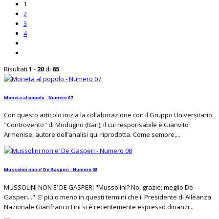
1
2
3
4
Risultati
1
-
20
di
65
Moneta al popolo - Numero 07
Con questo articolo inizia la collaborazione con il Gruppo Universitario
"Controvento" di Modugno (Bari); il cui responsabile è Gianvito
Armenise, autore dell’analisi qui riprodotta. Come sempre,...
Mussolini non e’ De Gasperi - Numero 08
MUSSOLINI NON E’ DE GASPERI "Mussolini? No, grazie: meglio De
Gasperi...". E’ più o meno in questi termini che il Presidente di Alleanza
Nazionale Gianfranco Fini si è recentemente espresso dinanzi...