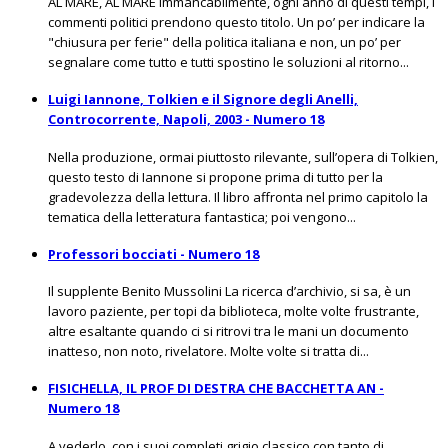
AL MARE, AL MARE Immancabilmente, ogni anno di questi tempi, i
commenti politici prendono questo titolo. Un po’ per indicare la
"chiusura per ferie" della politica italiana e non, un po’ per
segnalare come tutto e tutti spostino le soluzioni al ritorno...
Luigi Iannone, Tolkien e il Signore degli Anelli,
Controcorrente, Napoli, 2003 - Numero 18
Nella produzione, ormai piuttosto rilevante, sull’opera di Tolkien,
questo testo di Iannone si propone prima di tutto per la
gradevolezza della lettura. Il libro affronta nel primo capitolo la
tematica della letteratura fantastica; poi vengono...
Professori bocciati - Numero 18
Il supplente Benito Mussolini La ricerca d’archivio, si sa, è un
lavoro paziente, per topi da biblioteca, molte volte frustrante,
altre esaltante quando ci si ritrovi tra le mani un documento
inatteso, non noto, rivelatore. Molte volte si tratta di...
FISICHELLA, IL PROF DI DESTRA CHE BACCHETTA AN -
Numero 18
A vederlo, con i suoi completi grigio classico con tanto di