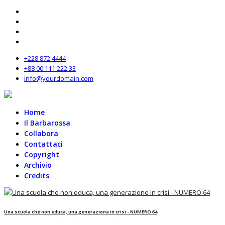
+228 872 4444
+88 00 111 222 33
info@yourdomain.com
Home
Il Barbarossa
Collabora
Contattaci
Copyright
Archivio
Credits
Una scuola che non educa, una generazione in crisi - NUMERO 64