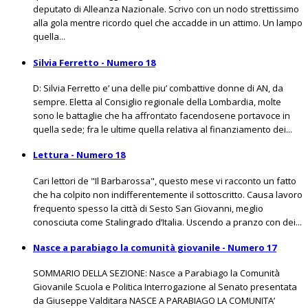
deputato di Alleanza Nazionale. Scrivo con un nodo strettissimo
alla gola mentre ricordo quel che accadde in un attimo. Un lampo
quella...
Silvia Ferretto - Numero 18
D: Silvia Ferretto e’ una delle piu’ combattive donne di AN, da
sempre. Eletta al Consiglio regionale della Lombardia, molte
sono le battaglie che ha affrontato facendosene portavoce in
quella sede; fra le ultime quella relativa al finanziamento dei...
Lettura - Numero 18
Cari lettori de "Il Barbarossa", questo mese vi racconto un fatto
che ha colpito non indifferentemente il sottoscritto. Causa lavoro
frequento spesso la città di Sesto San Giovanni, meglio
conosciuta come Stalingrado d’Italia. Uscendo a pranzo con dei...
Nasce a parabiago la comunità giovanile - Numero 17
SOMMARIO DELLA SEZIONE: Nasce a Parabiago la Comunità
Giovanile Scuola e Politica Interrogazione al Senato presentata
da Giuseppe Valditara NASCE A PARABIAGO LA COMUNITA’