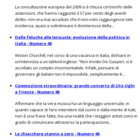
La consultazione europea del 2009 si è chiusa col trionfo delle
astensioni, che hanno raggiunto il 57 per cento degli aventi
diritto: non era mai accaduto che il non-voto raggiungesse tale
incidenza, quasi a sottolineare il disinteresse della...
Dalle feluche alle lenzuola: evoluzione della politica in
italia - Numero 48
Wiston Churchill, nel corso di una vacanza in Italia, dichiarò in
un’intervista a un tabloid inglese: "Non invidio De Gasperi, si è
accollato un compito insormontabile. Infatti, pensare di
governare gli italiani non è impossibile, semplicemente è...
Commozione straordinaria: grande concerto di Uto Ughi
a Trieste - Numero 48
Affermare che la vera musica ha un linguaggio universale, in
quanto capace di farsi intendere dal cuore e dalla mente di tutti,
non è una frase fatta, ma una realtà che i maggiori artisti sono in
grado di comunicare attraverso la partecipazione...
Le chiacchere stanno a zero - Numero 48