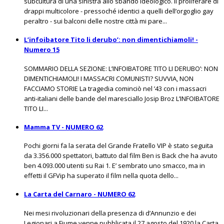
subcultura di una sinistra allo sbando ideologico. Il proliferare di
drappi multicolore - pressoché identici a quelli dell’orgoglio gay
peraltro - sui balconi delle nostre città mi pare...
L’infoibatore Tito li derubo’: non dimentichiamoli! -
Numero 15
SOMMARIO DELLA SEZIONE: L’INFOIBATORE TITO LI DERUBO’: NON
DIMENTICHIAMOLI! I MASSACRI COMUNISTI? SUVVIA, NON
FACCIAMO STORIE La tragedia cominciò nel ’43 con i massacri
anti-italiani delle bande del maresciallo Josip Broz L’INFOIBATORE
TITO LI...
Mamma TV - NUMERO 62
Pochi giorni fa la serata del Grande Fratello VIP è stato seguita
da 3.356.000 spettatori, battuto dal film Ben is Back che ha avuto
ben 4.093.000 utenti su Rai 1. E’ sembrato uno smacco, ma in
effetti il GFVip ha superato il film nella quota dello...
La Carta del Carnaro - NUMERO 62
Nei mesi rivoluzionari della presenza di d’Annunzio e dei
Legionari a Fiume venne pubblicata il 27 agosto del 1920 la Carta