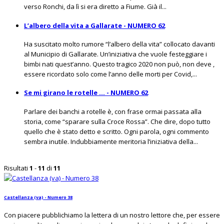
verso Ronchi, da lì si era diretto a Fiume. Già il...
L’albero della vita a Gallarate - NUMERO 62
Ha suscitato molto rumore “l’albero della vita” collocato davanti
al Municipio di Gallarate. Un’iniziativa che vuole festeggiare i
bimbi nati quest’anno. Questo tragico 2020 non può, non deve ,
essere ricordato solo come l’anno delle morti per Covid,...
Se mi girano le rotelle … - NUMERO 62
Parlare dei banchi a rotelle è, con frase ormai passata alla
storia, come “sparare sulla Croce Rossa”. Che dire, dopo tutto
quello che è stato detto e scritto. Ogni parola, ogni commento
sembra inutile. Indubbiamente meritoria l’iniziativa della...
Risultati
1
-
11
di
11
Castellanza (va) - Numero 38
Con piacere pubblichiamo la lettera di un nostro lettore che, per essere