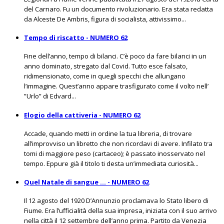
del Carnaro. Fu un documento rivoluzionario. Era stata redatta
da Alceste De Ambris, figura di socialista, attivissimo...
Tempo di riscatto - NUMERO 62
Fine dell’anno, tempo di bilanci. C’è poco da fare bilanci in un
anno dominato, stregato dal Covid. Tutto esce falsato,
ridimensionato, come in quegli specchi che allungano
l’immagine. Quest’anno appare trasfigurato come il volto nell’
”Urlo” di Edvard...
Elogio della cattiveria - NUMERO 62
Accade, quando metti in ordine la tua libreria, di trovare
all’improvviso un libretto che non ricordavi di avere. Infilato tra
tomi di maggiore peso (cartaceo); è passato inosservato nel
tempo. Eppure già il titolo ti desta un’immediata curiosità...
Quel Natale di sangue … - NUMERO 62
Il 12 agosto del 1920 D’Annunzio proclamava lo Stato libero di
Fiume. Era l’ufficialità della sua impresa, iniziata con il suo arrivo
nella città il 12 settembre dell’anno prima. Partito da Venezia