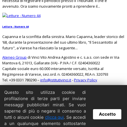
necessità di registrare il periodico presso il Tribunale. Il che è
avvenuto. Ora siamo nuovamente pronti a riprendere il...
Letture - Numero 44
Capanna e la sconfitta della sinistra. Mario Capanna, leader storico del
’68, durante la presentazione del suo ultimo libro, "Il Sessantotto al
futuro", a Varese ha rilasciato la seguente...
Ateneo Group
di Vinci Vito Andrea Agostino e c. s.a.s. con sede in Via
Mantova 6, 21013, Gallarate (VA) - P.IVA / C.F. 02404360022
Capitale sociale euro 60.000 interamente versato, Iscritta al
Reg.Imprese di Varese, sez.ord. n. 02404360022, REA n. 320793
Tel. +39 0331 780290 –
info@istitutivinci.it
-
Privacy Policy
Questo sito utilizza cookie di
Cerca
profilazione di terze parti per inviare
Home
messaggi pubblicitari mirati. Se vuoi
Il Barbarossa
saperne di più o negare il consenso a
Accetto
Collabora
tutti o alcuni cookie
clicca qui
. Se accedi
Contattaci
a un qualunque elemento sottostante
Copyright