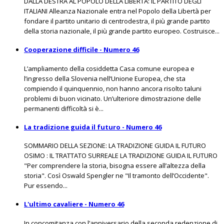
DALLA DESTRA AL POPOLO DELLA LIBERTÀ: IL PARTITO DEGLI
ITALIANI Alleanza Nazionale entra nel Popolo della Libertà per
fondare il partito unitario di centrodestra, il più grande partito
della storia nazionale, il più grande partito europeo. Costruisce...
Cooperazione difficile - Numero 46
L’ampliamento della cosiddetta Casa comune europea e
l’ingresso della Slovenia nell’Unione Europea, che sta
compiendo il quinquennio, non hanno ancora risolto taluni
problemi di buon vicinato. Un’ulteriore dimostrazione delle
permanenti difficoltà si è...
La tradizione guida il futuro - Numero 46
SOMMARIO DELLA SEZIONE: LA TRADIZIONE GUIDA IL FUTURO
OSIMO : IL TRATTATO SURREALE LA TRADIZIONE GUIDA IL FUTURO
"Per comprendere la storia, bisogna essere all’altezza della
storia". Così Oswald Spengler ne "Il tramonto dell’Occidente".
Pur essendo...
L'ultimo cavaliere - Numero 46
In concomitanza con l’anniversario della seconda redenzione di