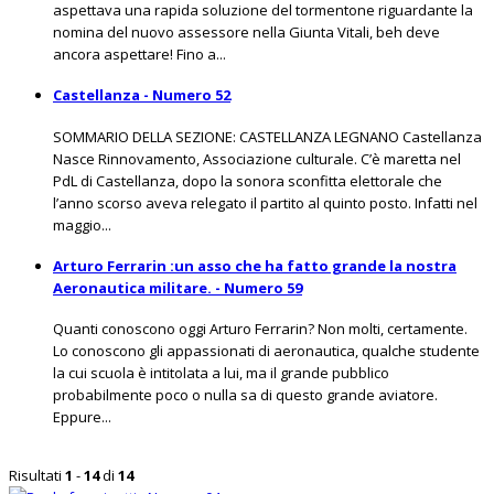
aspettava una rapida soluzione del tormentone riguardante la
nomina del nuovo assessore nella Giunta Vitali, beh deve
ancora aspettare! Fino a...
Castellanza - Numero 52
SOMMARIO DELLA SEZIONE: CASTELLANZA LEGNANO Castellanza
Nasce Rinnovamento, Associazione culturale. C’è maretta nel
PdL di Castellanza, dopo la sonora sconfitta elettorale che
l’anno scorso aveva relegato il partito al quinto posto. Infatti nel
maggio...
Arturo Ferrarin :un asso che ha fatto grande la nostra
Aeronautica militare. - Numero 59
Quanti conoscono oggi Arturo Ferrarin? Non molti, certamente.
Lo conoscono gli appassionati di aeronautica, qualche studente
la cui scuola è intitolata a lui, ma il grande pubblico
probabilmente poco o nulla sa di questo grande aviatore.
Eppure...
Risultati
1
-
14
di
14