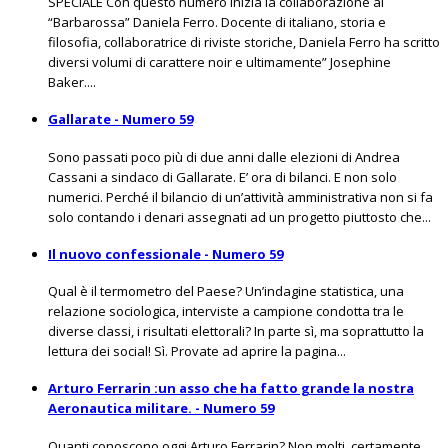
SPECIALE Con questo numero inizia la collaborazione al
“Barbarossa” Daniela Ferro. Docente di italiano, storia e
filosofia, collaboratrice di riviste storiche, Daniela Ferro ha scritto
diversi volumi di carattere noir e ultimamente” Josephine
Baker....
Gallarate - Numero 59
Sono passati poco più di due anni dalle elezioni di Andrea
Cassani a sindaco di Gallarate. E’ ora di bilanci. E non solo
numerici. Perché il bilancio di un’attività amministrativa non si fa
solo contando i denari assegnati ad un progetto piuttosto che...
Il nuovo confessionale - Numero 59
Qual è il termometro del Paese? Un’indagine statistica, una
relazione sociologica, interviste a campione condotta tra le
diverse classi, i risultati elettorali? In parte sì, ma soprattutto la
lettura dei social! Sì. Provate ad aprire la pagina...
Arturo Ferrarin :un asso che ha fatto grande la nostra
Aeronautica militare. - Numero 59
Quanti conoscono oggi Arturo Ferrarin? Non molti, certamente.