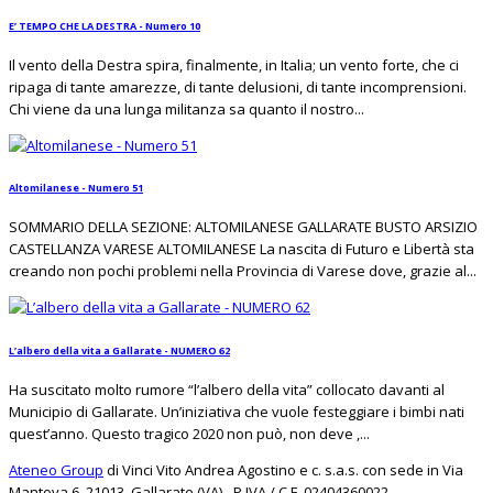
E’ TEMPO CHE LA DESTRA - Numero 10
Il vento della Destra spira, finalmente, in Italia; un vento forte, che ci
ripaga di tante amarezze, di tante delusioni, di tante incomprensioni.
Chi viene da una lunga militanza sa quanto il nostro...
Altomilanese - Numero 51
SOMMARIO DELLA SEZIONE: ALTOMILANESE GALLARATE BUSTO ARSIZIO
CASTELLANZA VARESE ALTOMILANESE La nascita di Futuro e Libertà sta
creando non pochi problemi nella Provincia di Varese dove, grazie al...
L’albero della vita a Gallarate - NUMERO 62
Ha suscitato molto rumore “l’albero della vita” collocato davanti al
Municipio di Gallarate. Un’iniziativa che vuole festeggiare i bimbi nati
quest’anno. Questo tragico 2020 non può, non deve ,...
Ateneo Group
di Vinci Vito Andrea Agostino e c. s.a.s. con sede in Via
Mantova 6, 21013, Gallarate (VA) - P.IVA / C.F. 02404360022