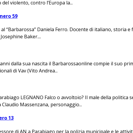
el violento, contro l’Europa la...
mero 59
“Barbarossa” Daniela Ferro. Docente di italiano, storia e fil
 Josephine Baker....
lla sua nascita il Barbarossaonline compie il suo primo gi
onali di Vav (Vito Andrea...
iago LEGNANO Falco o avvoltoio? Il male della politica 
 a Claudio Massenzana, personaggio...
ero 13
sore di AN a Parabiago per la polizia municipale e le attivi