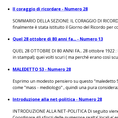
Il coraggio di ricordare - Numero 28
SOMMARIO DELLA SEZIONE: IL CORAGGIO DI RICORDAR
finalmente è stata istituito il Giorno del Ricordo per c
Quel 28 ottobre di 80 anni fa... - Numero 13
QUEL 28 OTTOBRE DI 80 ANNI FA... 28 ottobre 1922 : M
in stampa!); quei volti scuri ( ma perché erano così scur
MALEDETTO 53 - Numero 28
Esprimo un modesto pensiero su questo "maledetto 53" 
come "mass - mediologo" , quindi una pura considerazi
Introduzione alla net-politica - Numero 28
INTRODUZIONE ALLA NET-POLITICA Di seguito viene ripo
Coordinare gli sforzi delle numerose realta’ locali e’ e