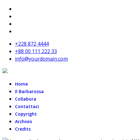
+228 872 4444
+88 00 111 222 33
info@yourdomain.com
Home
Il Barbarossa
Collabora
Contattaci
Copyright
Archivio
Credits