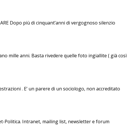
Dopo più di cinquant’anni di vergognoso silenzio
ille anni. Basta rivedere quelle foto ingiallite ( già così
trazioni . E’ un parere di un sociologo, non accreditato
litica. Intranet, mailing list, newsletter e forum