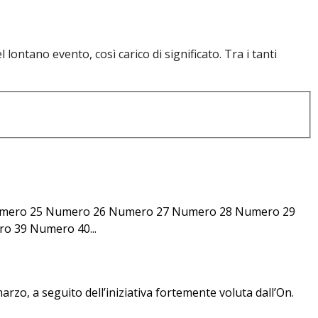
lontano evento, così carico di significato. Tra i tanti
mero 25 Numero 26 Numero 27 Numero 28 Numero 29
 39 Numero 40...
zo, a seguito dell’iniziativa fortemente voluta dall’On.