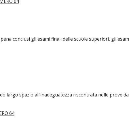
ena conclusi gli esami finali delle scuole superiori, gli esam
dando largo spazio all’inadeguatezza riscontrata nelle prove 