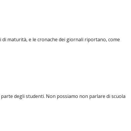
i di maturità, e le cronache dei giornali riportano, come
da parte degli studenti. Non possiamo non parlare di scuola