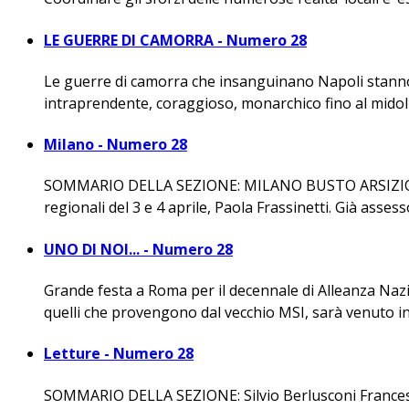
LE GUERRE DI CAMORRA - Numero 28
Le guerre di camorra che insanguinano Napoli stanno 
intraprendente, coraggioso, monarchico fino al midoll
Milano - Numero 28
SOMMARIO DELLA SEZIONE: MILANO BUSTO ARSIZIO MILAN
regionali del 3 e 4 aprile, Paola Frassinetti. Già assesso
UNO DI NOI... - Numero 28
Grande festa a Roma per il decennale di Alleanza Nazi
quelli che provengono dal vecchio MSI, sarà venuto in
Letture - Numero 28
SOMMARIO DELLA SEZIONE: Silvio Berlusconi Francesco