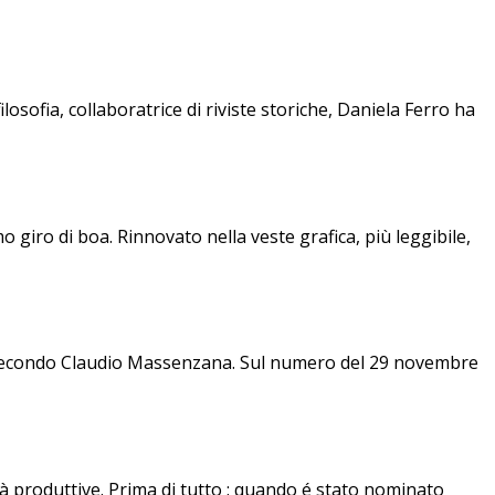
osofia, collaboratrice di riviste storiche, Daniela Ferro ha
ro di boa. Rinnovato nella veste grafica, più leggibile,
secondo Claudio Massenzana. Sul numero del 29 novembre
tà produttive. Prima di tutto : quando é stato nominato