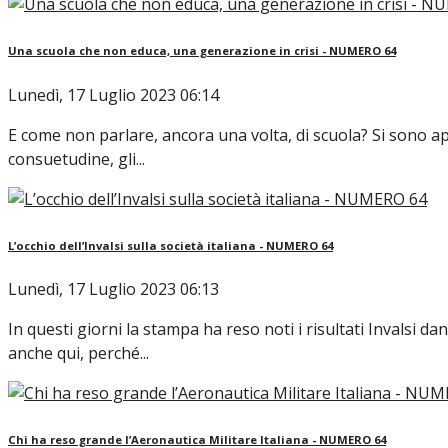
Una scuola che non educa, una generazione in crisi - NUMERO 64
Lunedì, 17 Luglio 2023 06:14
E come non parlare, ancora una volta, di scuola? Si sono app
consuetudine, gli...
L’occhio dell’Invalsi sulla società italiana - NUMERO 64
Lunedì, 17 Luglio 2023 06:13
In questi giorni la stampa ha reso noti i risultati Invalsi 
anche qui, perché...
Chi ha reso grande l’Aeronautica Militare Italiana - NUMERO 64