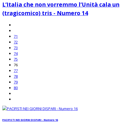
L’Italia che non vorremmo l’Unità cala un
(tragicomico) tris - Numero 14
71
72
73
74
75
76
77
78
79
80
PACIFISTI NEI GIORNI DISPARI - Numero 16