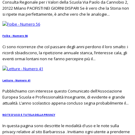
Consulta Regionale per i Valori della Scuola Via Paolo da Cannobio 2,
20122 Milano PACIFISTI NEI GIORNI DISPARI Se è vero che la Storia non
si ripete mai perfettamente, è anche vero che le analogie...
Foibe - Numero 56
Ci sono ricorrenze che col passare degli anni perdono il loro smalto: i
ricordi sbiadiscono, la ripetizione annuale stanca, l’interesse cala, gli
eventi ormai lontani non ne fanno percepire più il...
Letture - Numero 41
Pubblichiamo con interesse questo Comunicato dell’Associazione
Europea Scuola e Professionalità Insegnante, di evidente e grande
attualità. L’anno scolastico appena concluso segna probabilmente il...
NOTE D'USO E TUTELA DELLA PRIVACY
In questa pagina sono descritte le modalità d'uso e le note sulla
privacy relative al sito Barbarossa . Invitiamo ogni utente a prenderne