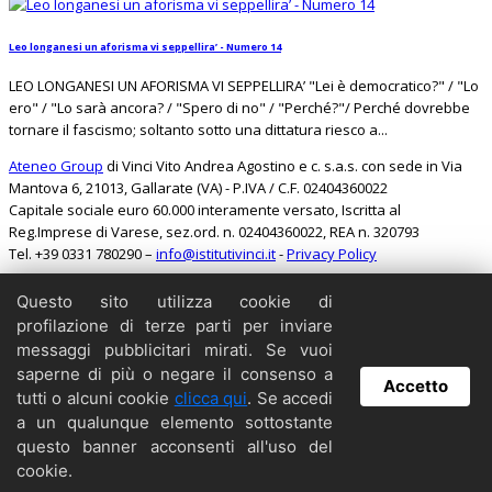
Leo longanesi un aforisma vi seppellira’ - Numero 14
LEO LONGANESI UN AFORISMA VI SEPPELLIRA’ "Lei è democratico?" / "Lo
ero" / "Lo sarà ancora? / "Spero di no" / "Perché?"/ Perché dovrebbe
tornare il fascismo; soltanto sotto una dittatura riesco a...
Ateneo Group
di Vinci Vito Andrea Agostino e c. s.a.s. con sede in Via
Mantova 6, 21013, Gallarate (VA) - P.IVA / C.F. 02404360022
Capitale sociale euro 60.000 interamente versato, Iscritta al
Reg.Imprese di Varese, sez.ord. n. 02404360022, REA n. 320793
Tel. +39 0331 780290 –
info@istitutivinci.it
-
Privacy Policy
Questo sito utilizza cookie di
Search
profilazione di terze parti per inviare
Home
messaggi pubblicitari mirati. Se vuoi
Il Barbarossa
saperne di più o negare il consenso a
Accetto
Collabora
tutti o alcuni cookie
clicca qui
. Se accedi
Contattaci
a un qualunque elemento sottostante
Copyright
questo banner acconsenti all'uso del
Archivio
cookie.
Credits