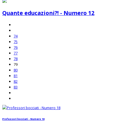
Quante educazioni?! - Numero 12
74
75
76
77
78
79
80
81
82
83
Professori bocciati - Numero 18