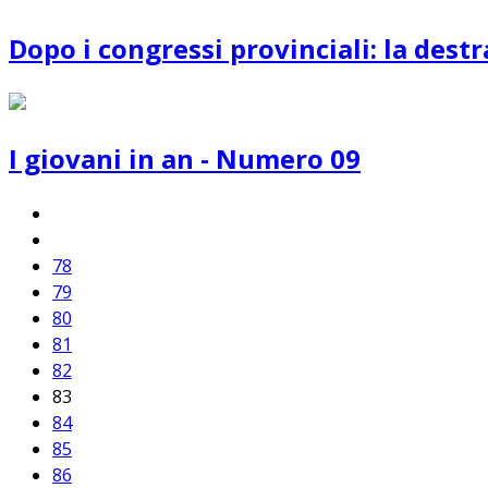
Dopo i congressi provinciali: la dest
I giovani in an - Numero 09
78
79
80
81
82
83
84
85
86