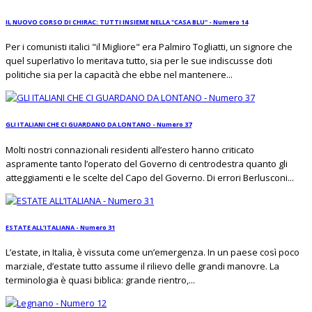
IL NUOVO CORSO DI CHIRAC: TUTTI INSIEME NELLA "CASA BLU" - Numero 14
Per i comunisti italici "il Migliore" era Palmiro Togliatti, un signore che
quel superlativo lo meritava tutto, sia per le sue indiscusse doti
politiche sia per la capacità che ebbe nel mantenere...
GLI ITALIANI CHE CI GUARDANO DA LONTANO - Numero 37
Molti nostri connazionali residenti all’estero hanno criticato
aspramente tanto l’operato del Governo di centrodestra quanto gli
atteggiamenti e le scelte del Capo del Governo. Di errori Berlusconi...
ESTATE ALL’ITALIANA - Numero 31
L’estate, in Italia, è vissuta come un’emergenza. In un paese così poco
marziale, d’estate tutto assume il rilievo delle grandi manovre. La
terminologia è quasi biblica: grande rientro,...