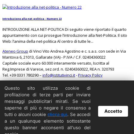
Introduzione alla net-politica - Numero 22
INTRODUZIONE ALLA NET-POLITICA Di seguito viene riportato il quarto
appuntamento con cui prosegue l’introduzione alla Net-Politica. Il sito
Web: l’anima della net-politica Al centro di tutte le...
Ateneo Group
di Vinci Vito Andrea Agostino e c. s.a.s. con sede in Via
Mantova 6, 21013, Gallarate (VA) - P.IVA / C.F. 02404360022
Capitale sociale euro 60.000 interamente versato, Iscritta al
Reg.Imprese di Varese, sez.ord. n. 02404360022, REA n. 320793
Tel. +39 0331 780290 –
info@istitutivinci.it
-
Privacy Policy
Questo sito utilizza cookie di
Search
profilazione di terze parti per inviare
Home
messaggi pubblicitari mirati. Se vuoi
Il Barbarossa
saperne di più o negare il consenso a
Accetto
Collabora
tutti o alcuni cookie
clicca qui
. Se accedi
Contattaci
a un qualunque elemento sottostante
Copyright
questo banner acconsenti all'uso del
Archivio