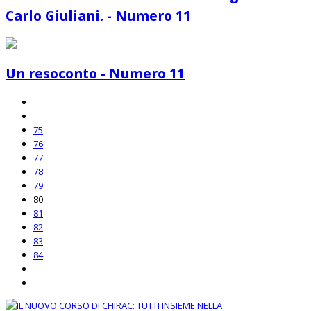
Carlo Giuliani. - Numero 11
Un resoconto - Numero 11
75
76
77
78
79
80
81
82
83
84