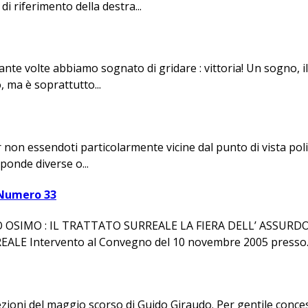
i riferimento della destra...
nte volte abbiamo sognato di gridare : vittoria! Un sogno, il 
, ma è soprattutto...
non essendoti particolarmente vicine dal punto di vista poli
sponde diverse o...
- Numero 33
MO : IL TRATTATO SURREALE LA FIERA DELL’ ASSURDO: L
 Intervento al Convegno del 10 novembre 2005 presso..
zioni del maggio scorso di Guido Giraudo. Per gentile concess