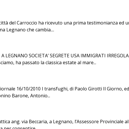
 città del Carroccio ha ricevuto una prima testimonianza ed
una Legnano che cambia....
LEGNANO SOCIETA’ SEGRETE USA IMMIGRATI IRREGOLARI A L
iamo, ha passato la classica estate al mare...
nale 16/10/2010 I transfughi, di Paolo Girotti Il Giorno, ed
tonino Barone, Antonio...
ca ang. via Beccaria, a Legnano, l’Assessore Provinciale all’Is
 per consentire...