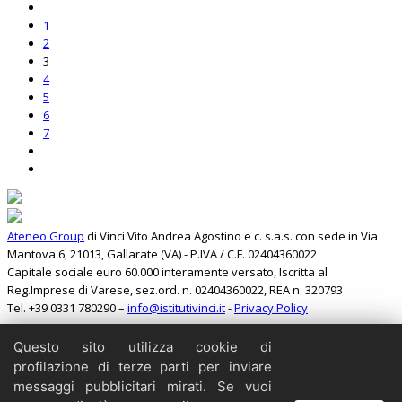
1
2
3
4
5
6
7
Ateneo Group
di Vinci Vito Andrea Agostino e c. s.a.s. con sede in Via
Mantova 6, 21013, Gallarate (VA) - P.IVA / C.F. 02404360022
Capitale sociale euro 60.000 interamente versato, Iscritta al
Reg.Imprese di Varese, sez.ord. n. 02404360022, REA n. 320793
Tel. +39 0331 780290 –
info@istitutivinci.it
-
Privacy Policy
Questo sito utilizza cookie di
Cerca
profilazione di terze parti per inviare
Home
messaggi pubblicitari mirati. Se vuoi
Il Barbarossa