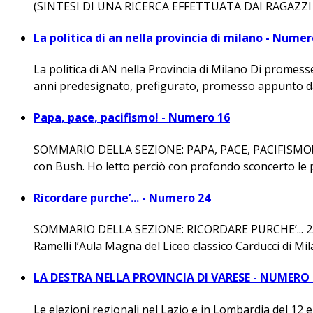
(SINTESI DI UNA RICERCA EFFETTUATA DAI RAGAZZI DI A
La politica di an nella provincia di milano - Numer
La politica di AN nella Provincia di Milano Di promesse
anni predesignato, prefigurato, promesso appunto da 
Papa, pace, pacifismo! - Numero 16
SOMMARIO DELLA SEZIONE: PAPA, PACE, PACIFISMO! 
con Bush. Ho letto perciò con profondo sconcerto le p
Ricordare purche’... - Numero 24
SOMMARIO DELLA SEZIONE: RICORDARE PURCHE’... 25/04/
Ramelli l’Aula Magna del Liceo classico Carducci di Mila
LA DESTRA NELLA PROVINCIA DI VARESE - NUMERO 
Le elezioni regionali nel Lazio e in Lombardia del 12 