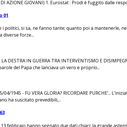
ZIONE GIOVANI) 1. Eurostat : Prodi è fuggito dalle respon
o 01
 i politici, si sa, ne fanno tante; quanto poi a mantenerle, ne
diverse forze...
LA DESTRA IN GUERRA TRA INTERVENTISMO E DISIMPEGNO Pap
arole del Papa che lanciava un vero e proprio...
1945 - FU VERA GLORIA? RICORDARE PURCHE’... L’iniziativa d
no ha suscitato prevedibili,...
63
e 13 febbraio hanno segnato due dati chiari: la grande astens