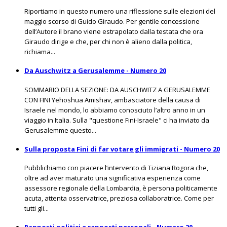
Riportiamo in questo numero una riflessione sulle elezioni del
maggio scorso di Guido Giraudo. Per gentile concessione
dell’Autore il brano viene estrapolato dalla testata che ora
Giraudo dirige e che, per chi non è alieno dalla politica,
richiama...
Da Auschwitz a Gerusalemme - Numero 20
SOMMARIO DELLA SEZIONE: DA AUSCHWITZ A GERUSALEMME
CON FINI Yehoshua Amishav, ambasciatore della causa di
Israele nel mondo, lo abbiamo conosciuto l’altro anno in un
viaggio in Italia. Sulla "questione Fini-Israele" ci ha inviato da
Gerusalemme questo...
Sulla proposta Fini di far votare gli immigrati - Numero 20
Pubblichiamo con piacere l’intervento di Tiziana Rogora che,
oltre ad aver maturato una significativa esperienza come
assessore regionale della Lombardia, è persona politicamente
acuta, attenta osservatrice, preziosa collaboratrice. Come per
tutti gli...