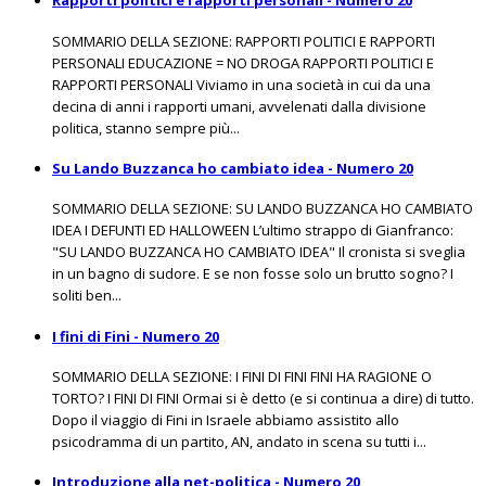
Rapporti politici e rapporti personali - Numero 20
SOMMARIO DELLA SEZIONE: RAPPORTI POLITICI E RAPPORTI
PERSONALI EDUCAZIONE = NO DROGA RAPPORTI POLITICI E
RAPPORTI PERSONALI Viviamo in una società in cui da una
decina di anni i rapporti umani, avvelenati dalla divisione
politica, stanno sempre più...
Su Lando Buzzanca ho cambiato idea - Numero 20
SOMMARIO DELLA SEZIONE: SU LANDO BUZZANCA HO CAMBIATO
IDEA I DEFUNTI ED HALLOWEEN L’ultimo strappo di Gianfranco:
"SU LANDO BUZZANCA HO CAMBIATO IDEA" Il cronista si sveglia
in un bagno di sudore. E se non fosse solo un brutto sogno? I
soliti ben...
I fini di Fini - Numero 20
SOMMARIO DELLA SEZIONE: I FINI DI FINI FINI HA RAGIONE O
TORTO? I FINI DI FINI Ormai si è detto (e si continua a dire) di tutto.
Dopo il viaggio di Fini in Israele abbiamo assistito allo
psicodramma di un partito, AN, andato in scena su tutti i...
Introduzione alla net-politica - Numero 20