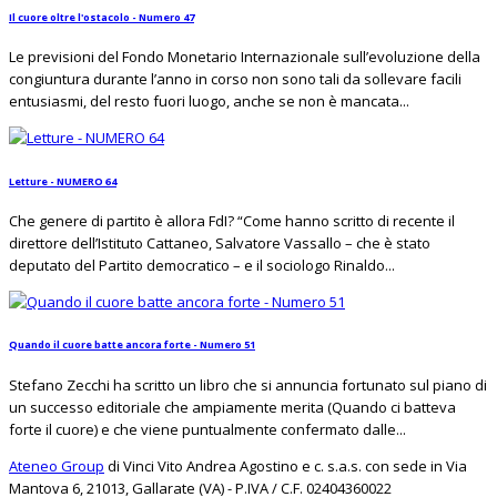
Il cuore oltre l'ostacolo - Numero 47
Le previsioni del Fondo Monetario Internazionale sull’evoluzione della
congiuntura durante l’anno in corso non sono tali da sollevare facili
entusiasmi, del resto fuori luogo, anche se non è mancata...
Letture - NUMERO 64
Che genere di partito è allora FdI? “Come hanno scritto di recente il
direttore dell’Istituto Cattaneo, Salvatore Vassallo – che è stato
deputato del Partito democratico – e il sociologo Rinaldo...
Quando il cuore batte ancora forte - Numero 51
Stefano Zecchi ha scritto un libro che si annuncia fortunato sul piano di
un successo editoriale che ampiamente merita (Quando ci batteva
forte il cuore) e che viene puntualmente confermato dalle...
Ateneo Group
di Vinci Vito Andrea Agostino e c. s.a.s. con sede in Via
Mantova 6, 21013, Gallarate (VA) - P.IVA / C.F. 02404360022