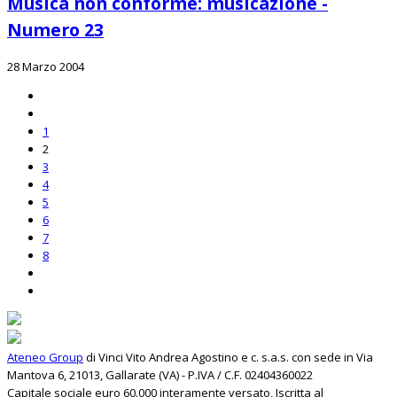
Musica non conforme: musicazione -
Numero 23
28 Marzo 2004
1
2
3
4
5
6
7
8
Ateneo Group
di Vinci Vito Andrea Agostino e c. s.a.s. con sede in Via
Mantova 6, 21013, Gallarate (VA) - P.IVA / C.F. 02404360022
Capitale sociale euro 60.000 interamente versato, Iscritta al